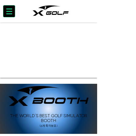
THE WORLD'S BEST GOLF SIMULATOR
BOOTH
(6개 특허보유)