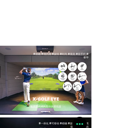
#精确 #现代感 #旋转 #时尚 #视觉 #双手杆 #
奢华
X-GOLF EYE
最具现代感的高尔夫模拟器
#一体化 #可移动 #精确 #旋转 #时尚 #视
觉 #最小的空间